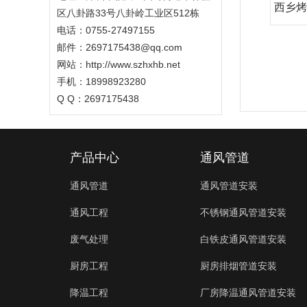
西乡烤
区八卦路33号八卦岭工业区512栋
电话：0755-27497155
邮件：2697175438@qq.com
网站：http://www.szhxhb.net
手机：18998923280
Q Q：2697175438
产品中心
通风管道
通风管道
通风管道安装
通风工程
不锈钢通风管道安装
废气处理
白铁皮通风管道安装
厨房工程
厨房排烟管道安装
降温工程
厂房降温通风管道安装