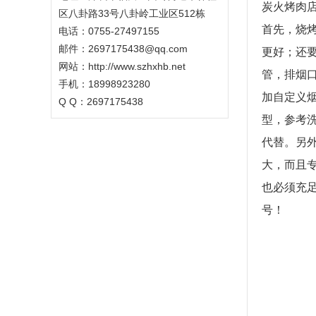
炭火烤肉
区八卦路33号八卦岭工业区512栋
首先，烧
电话：0755-27497155
邮件：2697175438@qq.com
更好；还
网站：http://www.szhxhb.net
管，排烟
手机：18998923280
加自定义
Q Q：2697175438
型，参考
代替。
另
大，而且
也必须充
号！