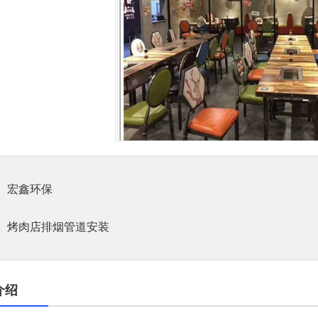
1
宏鑫环保
烤肉店排烟管道安装
介绍