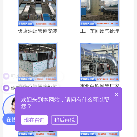
饭店油烟管道安装
工厂车间废气处理
大排档饭店
设备安装 喷
可以介绍下你们的产品么？
惠州不锈钢通风管
惠州白铁风管厂家
你们是怎么收费的呢？
×
惠州做不锈
承接大亚湾环
欢迎来到本网站，请问有什么可以帮
您？
现在咨询
稍后再说